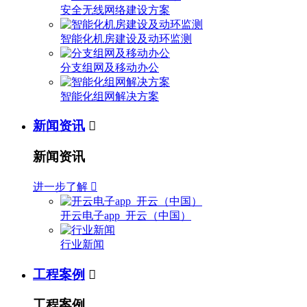
安全无线网络建设方案
智能化机房建设及动环监测
分支组网及移动办公
智能化组网解决方案
新闻资讯

新闻资讯
进一步了解

开云电子app_开云（中国）
行业新闻
工程案例

工程案例