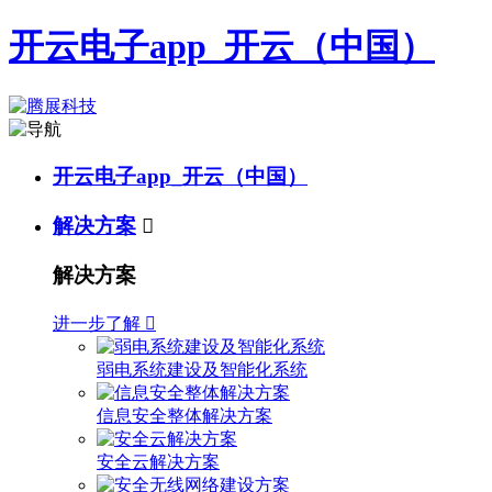
开云电子app_开云（中国）
开云电子app_开云（中国）
解决方案

解决方案
进一步了解

弱电系统建设及智能化系统
信息安全整体解决方案
安全云解决方案