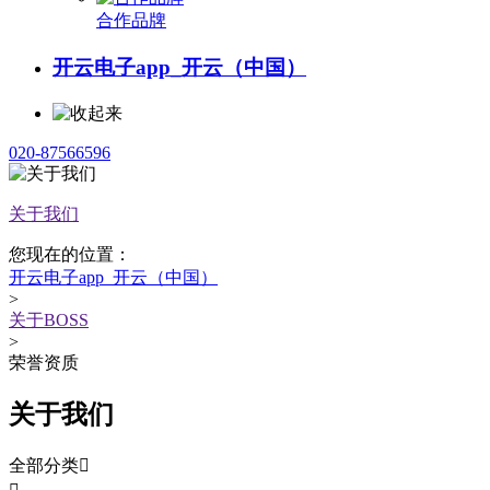
合作品牌
开云电子app_开云（中国）
020-87566596
关于我们
您现在的位置：
开云电子app_开云（中国）
>
关于BOSS
>
荣誉资质
关于我们
全部分类
