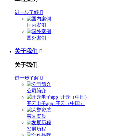
进一步了解

国内案例
国外案例
关于我们

关于我们
进一步了解

公司简介
开云电子app_开云（中国）
荣誉资质
发展历程