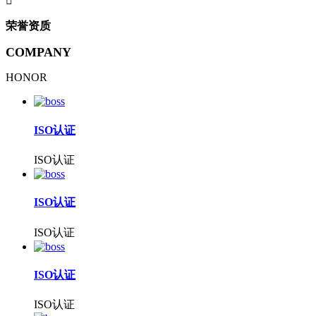

荣誉资质
COMPANY
HONOR
ISO认证
ISO认证
ISO认证
ISO认证
ISO认证
ISO认证