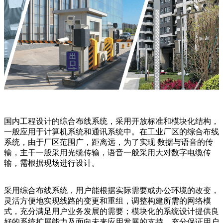
国内工程设计的综合布线系统，采用开放标准和模块化结构，
一般应用于计算机系统和通讯系统中。在工业厂区的综合布线
系统，由于厂区范围广，距离远，为了实现 数据与语音的传
输，主干一般采用光缆传输，语音一般采用大对数字电缆传
输，需根据现场进行设计。
采用综合布线系统，用户能根据实际需要或办公环境的改变，
灵活方便地实现线路的变更和重组，调整构建所需的网络模
式，充分满足用户业务发展的需要；模块化的系统设计提供良
好的系统扩展能力及面向未来应用发展的支持，充分保证用户