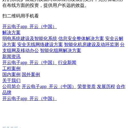
在布线方面的投资，提供用户长远的效益。
扫二维码用手机看
开云电子app_开云（中国）
解决方案
弱电系统建设及智能化系统
信息安全整体解决方案
安全云解
决方案
安全无线网络建设方案
智能化机房建设及动环监测
分
支组网及移动办公
智能化组网解决方案
新闻资讯
开云电子app_开云（中国）
行业新闻
工程案例
国内案例
国外案例
关于我们
公司简介
开云电子app_开云（中国）
荣誉资质
发展历程
合作
品牌
开云电子app_开云（中国）
开云电子app_开云（中国）