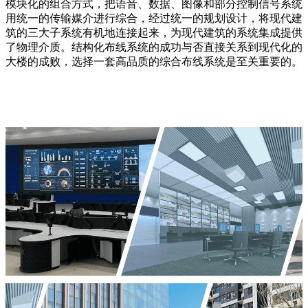
模块化的组合方式，把语音、数据、图像和部分控制信号系统
用统一的传输媒介进行综合，经过统一的规划设计，将现代建
筑的三大子系统有机地连接起来，为现代建筑的系统集成提供
了物理介质。结构化布线系统的成功与否直接关系到现代化的
大楼的成败，选择一套高品质的综合布线系统是至关重要的。