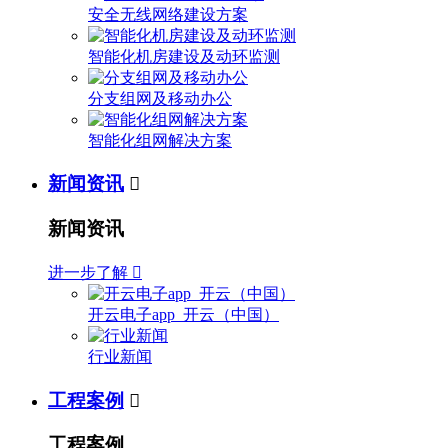
安全无线网络建设方案
智能化机房建设及动环监测
分支组网及移动办公
智能化组网解决方案
新闻资讯

新闻资讯
进一步了解

开云电子app_开云（中国）
行业新闻
工程案例

工程案例